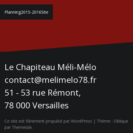
Navigation
Planning2015-2016Site
de
l’article
Le Chapiteau Méli-Mélo
contact@melimelo78.fr
51 - 53 rue Rémont,
78 000 Versailles
Ce site est fièrement propulsé par WordPress
|
Thème :
Oblique
par Themeisle.