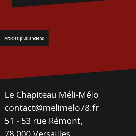
Navigation
Articles plus anciens
des
articles
Le Chapiteau Méli-Mélo
contact@melimelo78.fr
51 - 53 rue Rémont,
78 000 Versailles