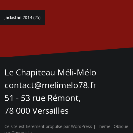
Navigation
Jackistan 2014 (25)
de
l’article
Le Chapiteau Méli-Mélo
contact@melimelo78.fr
51 - 53 rue Rémont,
78 000 Versailles
Ce site est fièrement propulsé par WordPress
|
Thème :
Oblique
par Themeisle.