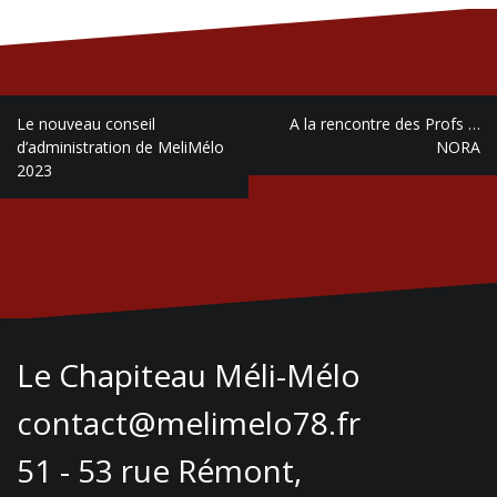
Navigation
Le nouveau conseil
A la rencontre des Profs …
de
d’administration de MeliMélo
NORA
2023
l’article
Le Chapiteau Méli-Mélo
contact@melimelo78.fr
51 - 53 rue Rémont,