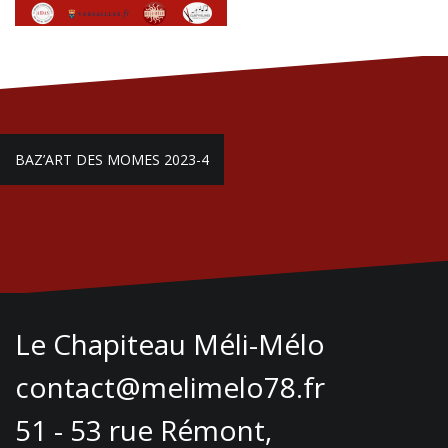
Navigation
BAZ’ART DES MOMES 2023-4
de
l’article
Le Chapiteau Méli-Mélo
contact@melimelo78.fr
51 - 53 rue Rémont,