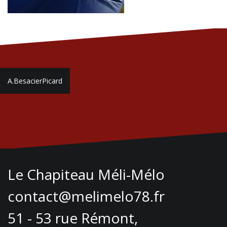
Navigation
A.BesacierPicard
de
l’article
Le Chapiteau Méli-Mélo
contact@melimelo78.fr
51 - 53 rue Rémont,