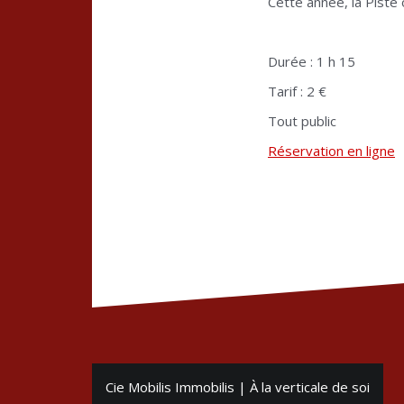
Cette année, la Piste
Durée : 1 h 15
Tarif : 2 €
Tout public
Réservation en ligne
Navigation
Cie Mobilis Immobilis | À la verticale de soi