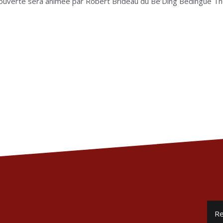
 ouverte sera animée par Robert Brideau du Be’Ding Bedingue Th
Re