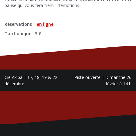
pause qui vous fera frémir d’émotions !
Réservations :
en ligne
Tarif unique : 5 €
Navigation
Cie Akiba | 17, 18, 19 & 22
Piste ouverte | Dimanche 26
de
décembre
février à 14 h
l’article