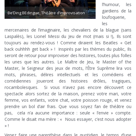
l’humour, les
gardiens de la
Be’Ding BEdingue, Théâtre d’improvisation
loufoquerie,
les
mercenaires de l’imaginaire, les chevaliers de la blague (sans
Laspalès), les Lionel Messi du Jeu de mot (mais si !), Ils sont
toujours au rendez-vous !
Comme diraient les Beatles « Get
back ouhhhh get back » !
Inspirés par les thèmes du public, Ils
seront de retour pour improviser des histoires, toutes plus folles
les unes que les autres. Le Maître de Jeu, le Master of the
Master, le Seigneur des jeux de mots, l’Être Suprême lira vos
mots, phrases, délires intellectuels et les comédiens et
comédiennes joueront des histoires drôles, tragiques,
rocambolesques. Si vous n’avez pas encore découvert ce
spectacle alors sortez de la maison, prenez votre mari, votre
femme, vos enfants, votre chat, votre poisson rouge, et venez
prendre un bol d’air frais. Que vous soyez fan de théâtre ou
pas, cela n’a aucune importance : seule « l’envie » compte.
Comme le disait ma mère : « Nous essayer, c’est nous adopter
» !
Venez faire une parenthèse dans le quotidien, le temps d’une