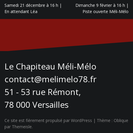
Navigation
Samedi 21 décembre à 16 h |
Dimanche 9 février à 16 h |
de
En attendant Léa
Piste ouverte Méli-Mélo
l’article
Le Chapiteau Méli-Mélo
contact@melimelo78.fr
51 - 53 rue Rémont,
78 000 Versailles
Ce site est fièrement propulsé par WordPress
|
Thème :
Oblique
par Themeisle.