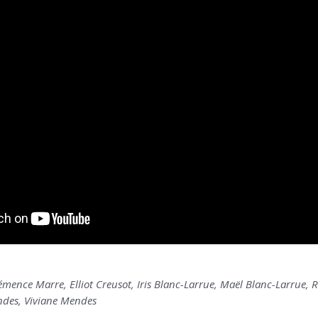
Clémence Marre, Elliot Creusot, Iris Blanc-Larrue, Maël Blanc-Larrue,
des, Viviane Mendes