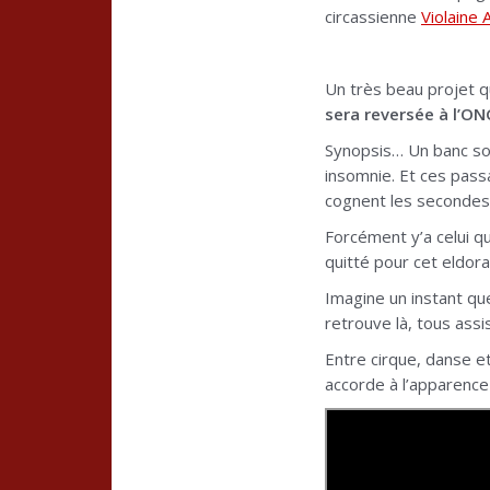
circassienne
Violaine 
Un très beau projet qu
sera reversée à l’O
Synopsis… Un banc sous
insomnie. Et ces pass
cognent les secondes r
Forcément y’a celui qu
quitté pour cet eldora
Imagine un instant qu
retrouve là, tous assi
Entre cirque, danse et
accorde à l’apparence