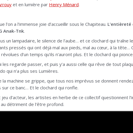
Arrouy
et en lumière par
Henry Ménard
.
e l’on a l’immense joie d’accueillir sous le Chapiteau.
L’entièreté
NG Anak-Tnk
.
 un lampadaire, le silence de l’aube… et ce clochard qui traîne l
ants pressés qui ont déjà mal aux pieds, mal au cœur, à la tête… 
évolues d’un temps qu’ils n’auront plus. Et le clochard qui pionce
i les regarde passer, et puis y’a aussi celle qui rêve de tout plaque
do qui n’a plus ses Lumières.
e la machine se grippe, que tous nos imprévus se donnent rende
s sur ce banc… Et le clochard qui ronfle.
 jeu d’acteur, les artistes en herbe de ce collectif questionnent l
 au détriment de l’être profond.