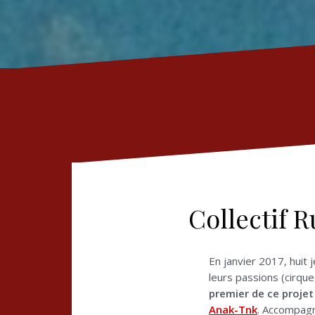
Collectif R
En janvier 2017, huit
leurs passions (cirqu
premier de ce projet
Anak-Tnk
. Accompagn