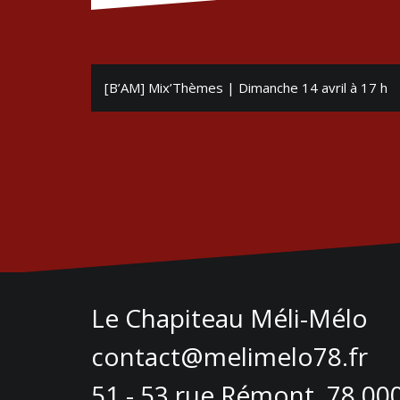
Navigation
[B’AM] Mix’Thèmes | Dimanche 14 avril à 17 h
de
l’article
Le Chapiteau Méli-Mélo
contact@melimelo78.fr
51 - 53 rue Rémont, 78 000