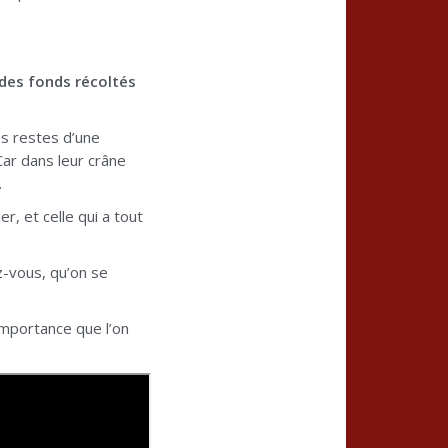
 des fonds récoltés
es restes d’une
Car dans leur crâne
.
r, et celle qui a tout
z-vous, qu’on se
’importance que l’on