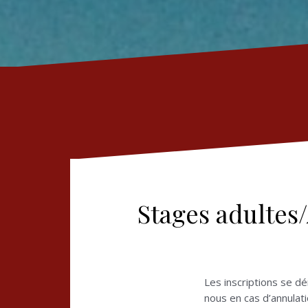
Stages adultes
Les inscriptions se dé
nous en cas d’annulati