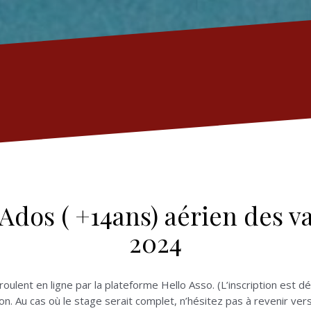
/Ados ( +14ans) aérien des v
2024
roulent en ligne par la plateforme Hello Asso. (L’inscription est dé
on. Au cas où le stage serait complet, n’hésitez pas à revenir ve