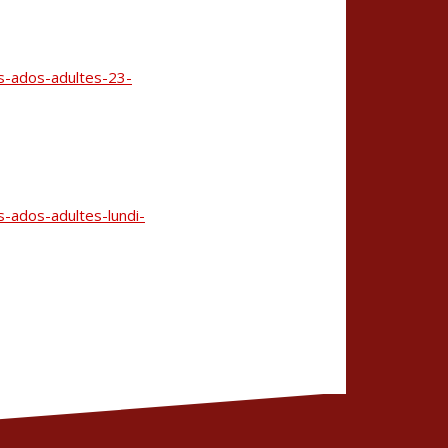
s-ados-adultes-23-
-ados-adultes-lundi-